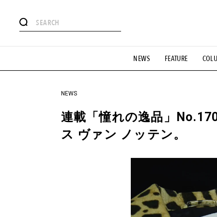
#注目のタグ
NEWS
FEATURE
COL
#SHOPPING ADDICT
#憧れの逸品
#ESSENTIAL DESIG
#GH 銘品の所以
#フイナムのYouTube
#Commune H
#SPORTS
#HANDSOME HANDBOOK
NEWS
連載「憧れの逸品」No.1
ス ヴァン ノッテン。