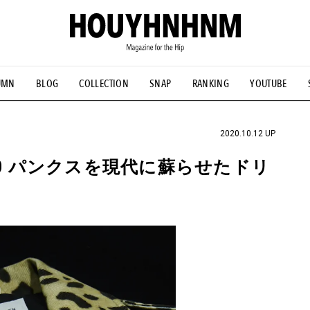
UMN
BLOG
COLLECTION
SNAP
RANKING
YOUTUBE
NS
#古着サミット
#NEW VINTAGE
#マイナーグッド図鑑
#FOCUS IT
#AH.H
#ととけん
#FASHION
#MUSIC
#M
2020.10.12 UP
70 パンクスを現代に蘇らせたドリ