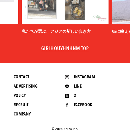
私たちが選ぶ、アジアの新しい歩き方
街に映え
GIRLHOUYHNHNM
TOP
CONTACT
INSTAGRAM
ADVERTISING
LINE
POLICY
X
RECRUIT
FACEBOOK
COMPANY
©️ 2004 Rhino Inc.