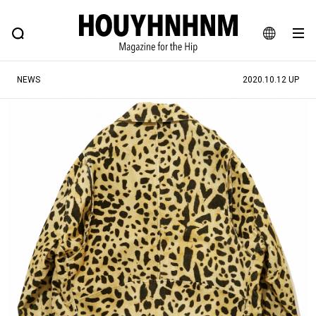
NEWS
FEATURE
BLOG
SNAP
Commune H
ヒップなファッション、カルチャー、ライフスタイルWEBマガジン
JA
NEWS
2020.10.12 UP
EN
#注目のタグ
#SHOPPING ADDICT
#憧れの逸品
#ESSENTIAL DESIGNS
#古着サミット
#NEW VINTAGE
#マイナーグッド図鑑
#路地裏てぃーん。
#MONTHLY JOURNAL
#GH 銘品の所以
#フイナムのYouTube
#Commune H
#FOCUS IT
#AH.H
#ととけん
#FASHION
#MUSIC
#MOVIE