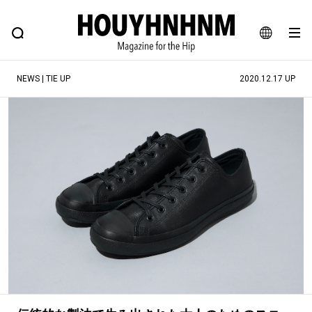
NEWS
FEATURE
BLOG
SNAP
Commune H
ヒップなファッション、カルチャー、ライフスタイルWEBマガジン
JA
NEWS | TIE UP
2020.12.17 UP
EN
#注目のタグ
#SHOPPING ADDICT
#憧れの逸品
#ESSENTIAL DESIGNS
#古着サミット
#NEW VINTAGE
#マイナーグッド図鑑
#路地裏てぃーん。
#MONTHLY JOURNAL
#GH 銘品の所以
#フイナムのYouTube
#Commune H
#FOCUS IT
#AH.H
#ととけん
#FASHION
#MUSIC
#MOVIE