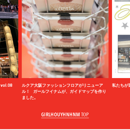
ol.08
ルクア大阪ファッションフロアがリニューア
私たちが
ル！ ガールフイナムが、ガイドマップを作り
ました。
GIRLHOUYHNHNM
TOP