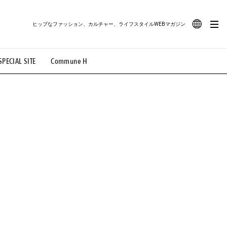
ヒップなファッション、カルチャー、ライフスタイルWEBマガジン
JA
SPECIAL SITE
Commune H
#路地裏てぃーん。
#MONTHLY JOURNAL
EN
OVIE
#LIFESTYLE
#SNEAKER
#OUTDOOR