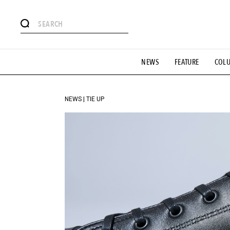
#注目のタグ
NEWS
FEATURE
COL
#SHOPPING ADDICT
#憧れの逸品
#ESSENTIAL DESIG
#GH 銘品の所以
#フイナムのYouTube
#Commune H
#SPORTS
#HANDSOME HANDBOOK
NEWS | TIE UP