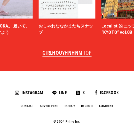
OKA。 履いて、
おしゃれななかまたちスナッ
Localist 的 
けよう
プ
“KYOTO” vol.08
GIRLHOUYHNHNM
TOP
INSTAGRAM
LINE
X
FACEBOOK
CONTACT
ADVERTISING
POLICY
RECRUIT
COMPANY
©️ 2004 Rhino Inc.