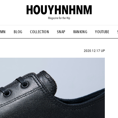
UMN
BLOG
COLLECTION
SNAP
RANKING
YOUTUBE
NS
#古着サミット
#NEW VINTAGE
#マイナーグッド図鑑
#FOCUS IT
#AH.H
#ととけん
#FASHION
#MUSIC
#M
2020.12.17 UP