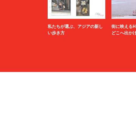
私たちが選ぶ、アジアの新し
街に映えるH
い歩き方
どこへ出か