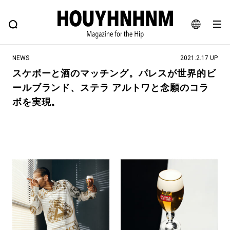
NEWS
FEATURE
BLOG
SNAP
Commune H
ヒップなファッション、カルチャー、ライフスタイルWEBマガジン
JA
NEWS
2021.2.17 UP
EN
スケボーと酒のマッチング。パレスが世界的ビ
ールブランド、ステラ アルトワと念願のコラ
#注目のタグ
ボを実現。
#SHOPPING ADDICT
#憧れの逸品
#ESSENTIAL DESIGNS
#古着サミット
#NEW VINTAGE
#マイナーグッド図鑑
#路地裏てぃーん。
#MONTHLY JOURNAL
#GH 銘品の所以
#フイナムのYouTube
#Commune H
#FOCUS IT
#AH.H
#ととけん
#FASHION
#MUSIC
#MOVIE