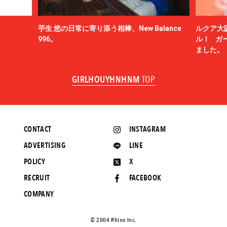
芋生 悠の日常に寄り添う相棒、New Balance
ルクア大
996。
ル！ ガ
ました。
GIRLHOUYHNHNM
TOP
CONTACT
INSTAGRAM
ADVERTISING
LINE
POLICY
X
RECRUIT
FACEBOOK
COMPANY
©️ 2004 Rhino Inc.