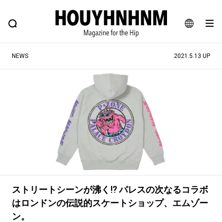
NEWS
FEATURE
BLOG
SNAP
Commune H
ヒップなファッション、カルチャー、ライフスタイルWEBマガジン
JA
NEWS
2021.5.13 UP
EN
#注目のタグ
#SHOPPING ADDICT
#憧れの逸品
#MONTHLY JOURNAL
#ESSENTIAL DESIGNS
#NEW VINTAGE
#古着サミット
#マイナーグッド図鑑
#フイナムのYouTube
#Commune H
#FOCUS IT
#AH.H
ストリートシーンが沸く⁉︎ パレスの次なるコラボ
#ととけん
#FASHION
#MUSIC
#MOVIE
はロンドンの伝説的スケートショップ、エムゾー
#LIFESTYLE
#SNEAKER
#OUTDOOR
ン。