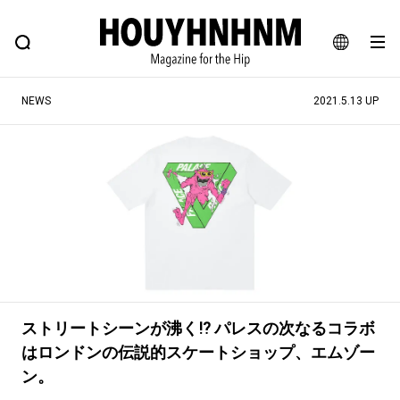
NEWS
FEATURE
BLOG
SNAP
Commune H
ヒップなファッション、カルチャー、ライフスタイルWEBマガジン
JA
NEWS
2021.5.13 UP
EN
#注目のタグ
#SHOPPING ADDICT
#憧れの逸品
#ESSENTIAL DESIGNS
#古着サミット
#NEW VINTAGE
#マイナーグッド図鑑
#路地裏てぃーん。
#MONTHLY JOURNAL
#GH 銘品の所以
#フイナムのYouTube
ストリートシーンが沸く⁉︎ パレスの次なるコラボ
#Commune H
#FOCUS IT
#AH.H
はロンドンの伝説的スケートショップ、エムゾー
#ととけん
#FASHION
#MUSIC
#MOVIE
ン。