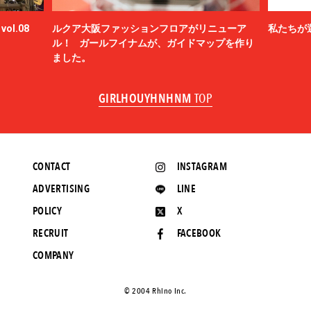
ol.08
ルクア大阪ファッションフロアがリニューア
私たちが
ル！ ガールフイナムが、ガイドマップを作り
ました。
GIRLHOUYHNHNM
TOP
CONTACT
INSTAGRAM
ADVERTISING
LINE
POLICY
X
RECRUIT
FACEBOOK
COMPANY
©️ 2004 Rhino Inc.