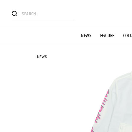
#注目のタグ
NEWS
FEATURE
COL
#SHOPPING ADDICT
#憧れの逸品
#ESSENTIAL DESIG
#GH 銘品の所以
#フイナムのYouTube
#Commune H
#SPORTS
#HANDSOME HANDBOOK
NEWS