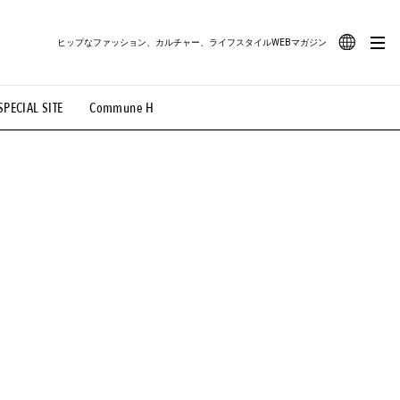
ヒップなファッション、カルチャー、ライフスタイルWEBマガジン
JA
SPECIAL SITE
Commune H
#路地裏てぃーん。
#MONTHLY JOURNAL
EN
OVIE
#LIFESTYLE
#SNEAKER
#OUTDOOR