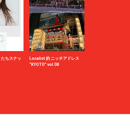
またちスナッ
Localist 的 ニッチアドレス
“KYOTO” vol.08