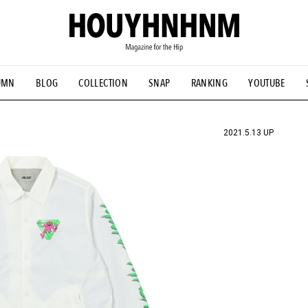
UMN
BLOG
COLLECTION
SNAP
RANKING
YOUTUBE
NS
#古着サミット
#NEW VINTAGE
#マイナーグッド図鑑
#FOCUS IT
#AH.H
#ととけん
#FASHION
#MUSIC
#M
2021.5.13 UP