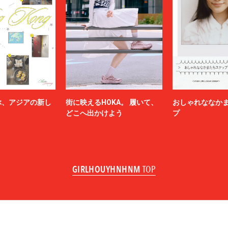
ぶ、アジアの新し
街に映えるHOKA。 履いて、
おしゃれななか
どこへ出かけよう
プ
GIRLHOUYHNHNM
TOP