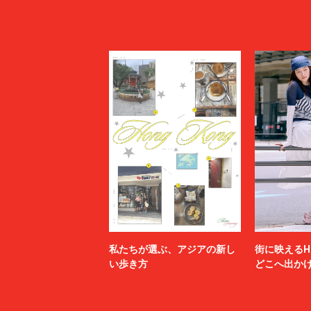
私たちが選ぶ、アジアの新し
街に映えるH
い歩き方
どこへ出か