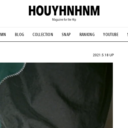
UMN
BLOG
COLLECTION
SNAP
RANKING
YOUTUBE
NS
#古着サミット
#NEW VINTAGE
#マイナーグッド図鑑
#FOCUS IT
#AH.H
#ととけん
#FASHION
#MUSIC
#M
2021.5.18 UP