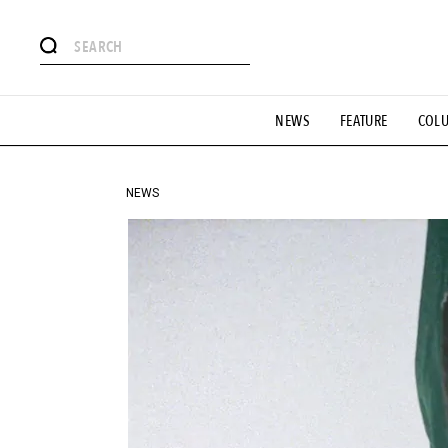
#注目のタグ
NEWS
FEATURE
COL
#SHOPPING ADDICT
#憧れの逸品
#ESSENTIAL DESIG
#GH 銘品の所以
#フイナムのYouTube
#Commune H
#SPORTS
#HANDSOME HANDBOOK
NEWS