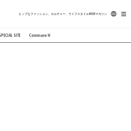
ヒップなファッション、カルチャー、ライフスタイルWEBマガジン
JA
SPECIAL SITE
Commune H
#路地裏てぃーん。
#MONTHLY JOURNAL
EN
OVIE
#LIFESTYLE
#SNEAKER
#OUTDOOR