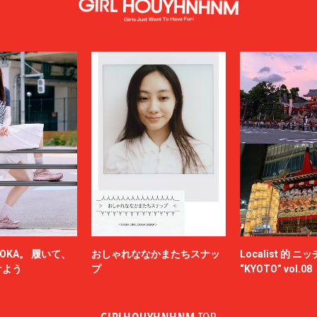
OKA。 履いて、
おしゃれななかまたちスナッ
Localist 的 
けよう
プ
“KYOTO” vol.08