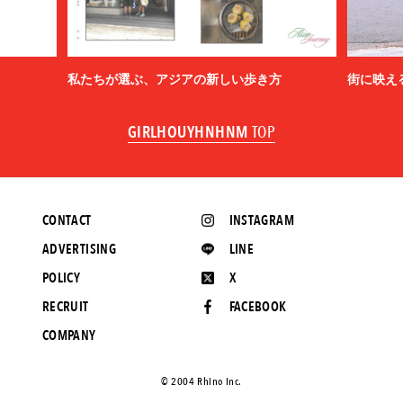
私たちが選ぶ、アジアの新しい歩き方
街に映え
GIRLHOUYHNHNM
TOP
CONTACT
INSTAGRAM
ADVERTISING
LINE
POLICY
X
RECRUIT
FACEBOOK
COMPANY
©️ 2004 Rhino Inc.