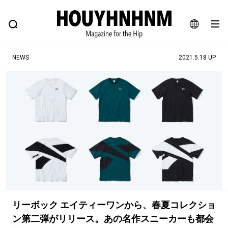
NEWS
FEATURE
BLOG
SNAP
Commune H
ヒップなファッション、カルチャー、ライフスタイルWEBマガジン
JA
NEWS
2021.5.18 UP
EN
#注目のタグ
#SHOPPING ADDICT
#憧れの逸品
#ESSENTIAL DESIGNS
#古着サミット
#NEW VINTAGE
#マイナーグッド図鑑
#路地裏てぃーん。
#MONTHLY JOURNAL
#GH 銘品の所以
#フイナムのYouTube
#Commune H
#FOCUS IT
#AH.H
リーボック エイティーワンから、春夏コレクショ
#ととけん
#FASHION
#MUSIC
#MOVIE
ン第二弾がリリース。あの名作スニーカーも都会