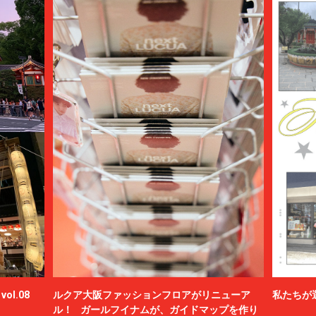
ol.08
ルクア大阪ファッションフロアがリニューア
私たちが
ル！ ガールフイナムが、ガイドマップを作り