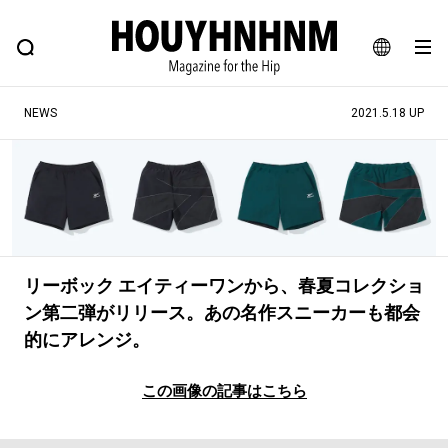
NEWS
FEATURE
BLOG
SNAP
Commune H
ヒップなファッション、カルチャー、ライフスタイルWEBマガジン
JA
NEWS
2021.5.18 UP
EN
#注目のタグ
#SHOPPING ADDICT
#憧れの逸品
#ESSENTIAL DESIGNS
#古着サミット
リーボック エイティーワンから、春夏コレクショ
#NEW VINTAGE
#マイナーグッド図鑑
ン第二弾がリリース。あの名作スニーカーも都会
#路地裏てぃーん。
#MONTHLY JOURNAL
的にアレンジ。
#GH 銘品の所以
#フイナムのYouTube
#Commune H
#FOCUS IT
#AH.H
この画像の記事はこちら
#ととけん
#FASHION
#MUSIC
#MOVIE