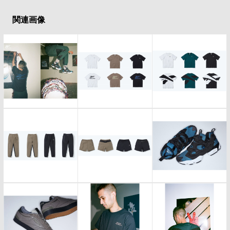
#LIFESTYLE
#SNEAKER
#OUTDOOR
#SPORTS
#HANDSOME HANDBOOK
関連画像