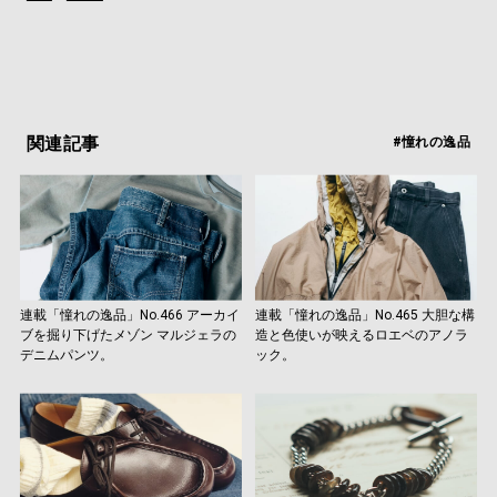
関連記事
#憧れの逸品
連載「憧れの逸品」No.466 アーカイ
連載「憧れの逸品」No.465 大胆な構
ブを掘り下げたメゾン マルジェラの
造と色使いが映えるロエベのアノラ
デニムパンツ。
ック。