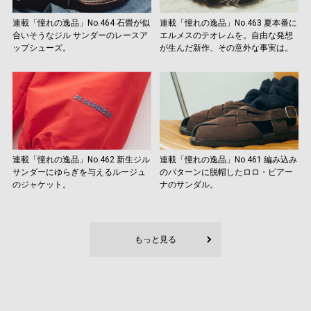
連載「憧れの逸品」No.464 石畳が似
連載「憧れの逸品」No.463 夏本番に
合いそうなジル サンダーのレースア
エルメスのテオレムを。自由な発想
ップシューズ。
が生んだ新作、その意外な事実は。
連載「憧れの逸品」No.462 新生ジル
連載「憧れの逸品」No.461 編み込み
サンダーにゆらぎを与えるルージュ
のパターンに脱帽したロロ・ピアー
のジャケット。
ナのサンダル。
もっと見る