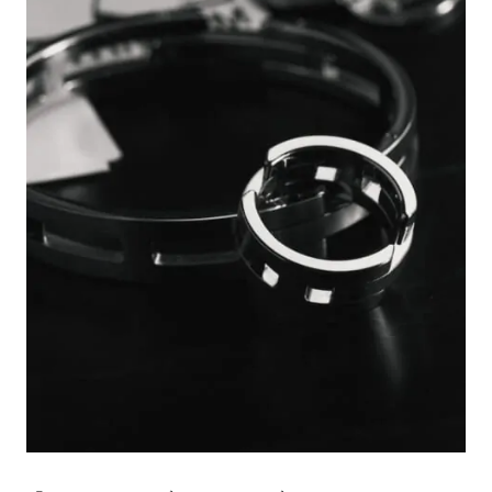
#LIFESTYLE
#SNEAKER
#OUTDOOR
#SPORTS
#HANDSOME HANDBOOK