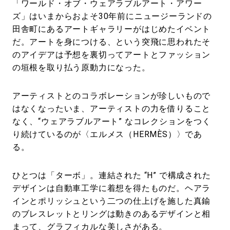
「ワールド・オブ・ウェアラブルアート・アワー
ズ」はいまからおよそ30年前にニュージーランドの
田舎町にあるアートギャラリーがはじめたイベント
だ。アートを身につける、という突飛に思われたそ
のアイデアは予想を裏切ってアートとファッション
の垣根を取り払う原動力になった。
アーティストとのコラボレーションが珍しいもので
はなくなったいま、アーティストの力を借りること
なく、“ウェアラブルアート” なコレクションをつく
り続けているのが〈エルメス（HERMÈS）〉であ
る。
ひとつは「ターボ」。連結された “H” で構成された
デザインは自動車工学に着想を得たものだ。ヘアラ
インとポリッシュという二つの仕上げを施した真鍮
のブレスレットとリングは動きのあるデザインと相
まって、グラフィカルな美しさがある。