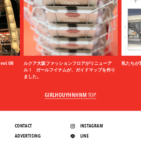
ol.08
ルクア大阪ファッションフロアがリニューア
私たちが
ル！ ガールフイナムが、ガイドマップを作り
ました。
GIRLHOUYHNHNM
TOP
CONTACT
INSTAGRAM
ADVERTISING
LINE