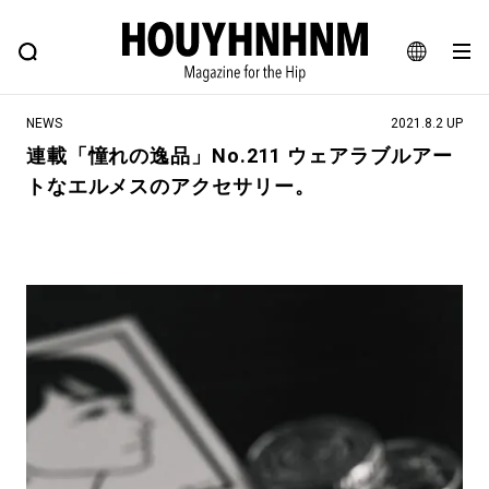
NEWS
FEATURE
BLOG
SNAP
Commune H
ヒップなファッション、カルチャー、ライフスタイルWEBマガジン
JA
NEWS
2021.8.2 UP
EN
連載「憧れの逸品」No.211 ウェアラブルアー
トなエルメスのアクセサリー。
#注目のタグ
#SHOPPING ADDICT
#憧れの逸品
#ESSENTIAL DESIGNS
#古着サミット
#NEW VINTAGE
#マイナーグッド図鑑
#路地裏てぃーん。
#MONTHLY JOURNAL
#GH 銘品の所以
#フイナムのYouTube
#Commune H
#FOCUS IT
#AH.H
#ととけん
#FASHION
#MUSIC
#MOVIE