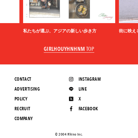
私たちが選ぶ、アジアの新しい歩き方
街に映え
GIRLHOUYHNHNM
TOP
CONTACT
INSTAGRAM
ADVERTISING
LINE
POLICY
X
RECRUIT
FACEBOOK
COMPANY
©️ 2004 Rhino Inc.