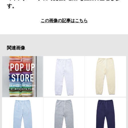
#LIFESTYLE
#SNEAKER
#OUTDOOR
す。
#SPORTS
#HANDSOME HANDBOOK
この画像の記事はこちら
関連画像