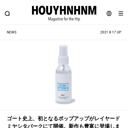
NEWS
FEATURE
BLOG
SNAP
Commune H
ヒップなファッション、カルチャー、ライフスタイルWEBマガジン
JA
NEWS
2021.8.17 UP
EN
#注目のタグ
#SHOPPING ADDICT
#憧れの逸品
#ESSENTIAL DESIGNS
#古着サミット
#NEW VINTAGE
#マイナーグッド図鑑
#路地裏てぃーん。
#MONTHLY JOURNAL
#GH 銘品の所以
#フイナムのYouTube
#Commune H
#FOCUS IT
#AH.H
ゴート史上、初となるポップアップがレイヤード
#ととけん
#FASHION
#MUSIC
#MOVIE
ミヤシタパークにて開催。新作も豊富に登場しま