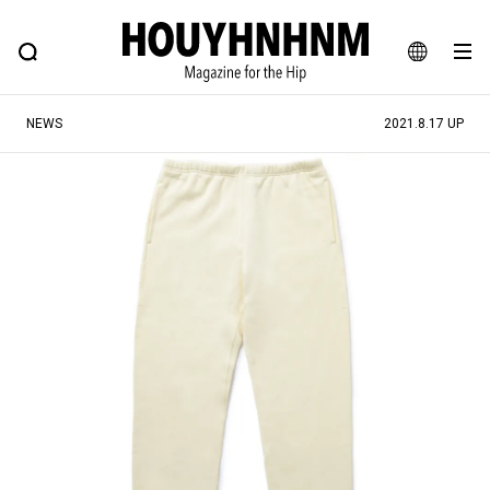
NEWS
FEATURE
BLOG
SNAP
Commune H
ヒップなファッション、カルチャー、ライフスタイルWEBマガジン
JA
NEWS
2021.8.17 UP
EN
#注目のタグ
#SHOPPING ADDICT
#憧れの逸品
#ESSENTIAL DESIGNS
#古着サミット
#NEW VINTAGE
#マイナーグッド図鑑
#路地裏てぃーん。
#MONTHLY JOURNAL
#GH 銘品の所以
#フイナムのYouTube
#Commune H
#FOCUS IT
#AH.H
#ととけん
#FASHION
#MUSIC
#MOVIE