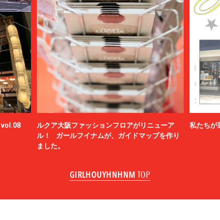
ol.08
ルクア大阪ファッションフロアがリニューア
私たちが
ル！ ガールフイナムが、ガイドマップを作り
ました。
GIRLHOUYHNHNM
TOP