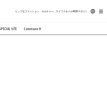
ヒップなファッション、カルチャー、ライフスタイルWEBマガジン
JA
SPECIAL SITE
Commune H
#路地裏てぃーん。
#MONTHLY JOURNAL
EN
OVIE
#LIFESTYLE
#SNEAKER
#OUTDOOR