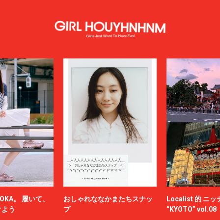
OKA。 履いて、
おしゃれななかまたちスナッ
Localist 的 
けよう
プ
“KYOTO” vol.08