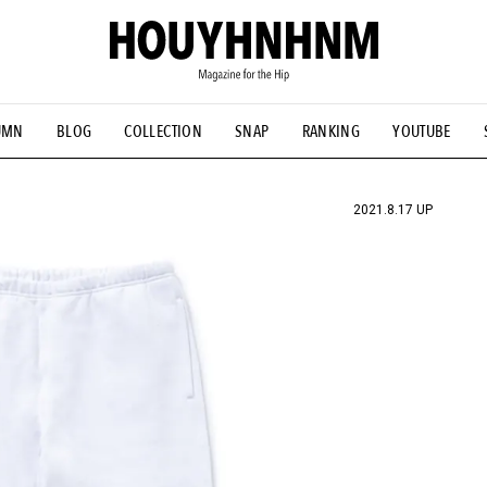
UMN
BLOG
COLLECTION
SNAP
RANKING
YOUTUBE
NS
#古着サミット
#NEW VINTAGE
#マイナーグッド図鑑
#FOCUS IT
#AH.H
#ととけん
#FASHION
#MUSIC
#M
2021.8.17 UP