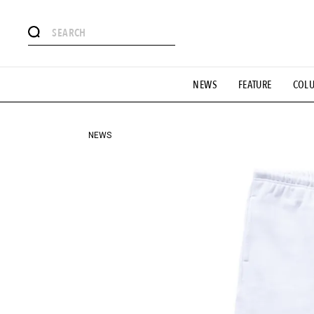
#注目のタグ
NEWS
FEATURE
COL
#SHOPPING ADDICT
#憧れの逸品
#ESSENTIAL DESIG
#GH 銘品の所以
#フイナムのYouTube
#Commune H
#SPORTS
#HANDSOME HANDBOOK
NEWS