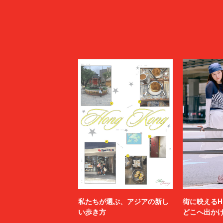
私たちが選ぶ、アジアの新し
街に映えるH
い歩き方
どこへ出か