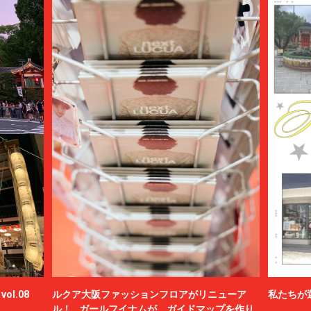
ol.08
ルクア大阪ファッションフロアがリニューア
私たちが
ル！ ガールフイナムが、ガイドマップを作り