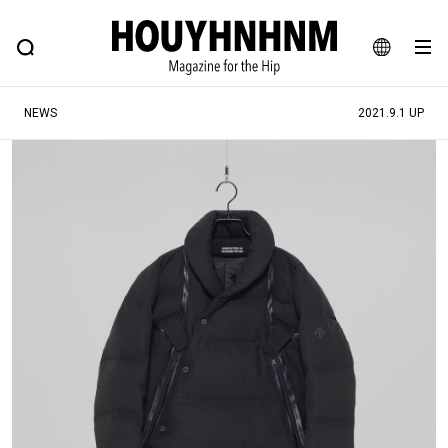
NEWS
FEATURE
BLOG
SNAP
Commune H
ヒップなファッション、カルチャー、ライフスタイルWEBマガジン
JA
NEWS
2021.9.1 UP
EN
#注目のタグ
#SHOPPING ADDICT
#憧れの逸品
#ESSENTIAL DESIGNS
#古着サミット
#NEW VINTAGE
#マイナーグッド図鑑
#路地裏てぃーん。
#MONTHLY JOURNAL
#GH 銘品の所以
#フイナムのYouTube
#Commune H
#FOCUS IT
#AH.H
#ととけん
#FASHION
#MUSIC
#MOVIE