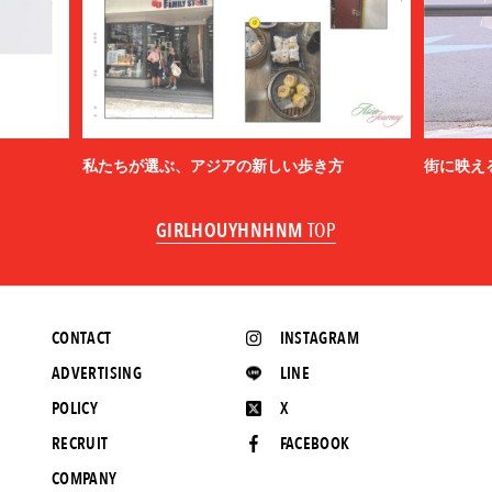
私たちが選ぶ、アジアの新しい歩き方
街に映え
GIRLHOUYHNHNM
TOP
CONTACT
INSTAGRAM
ADVERTISING
LINE
POLICY
X
RECRUIT
FACEBOOK
COMPANY