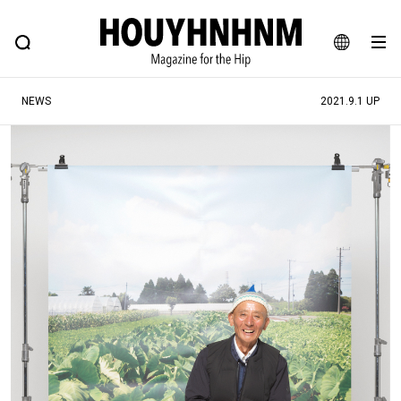
NEWS
FEATURE
BLOG
SNAP
Commune H
ヒップなファッション、カルチャー、ライフスタイルWEBマガジン
JA
NEWS
2021.9.1 UP
EN
#注目のタグ
#SHOPPING ADDICT
#憧れの逸品
#ESSENTIAL DESIGNS
#古着サミット
#NEW VINTAGE
#マイナーグッド図鑑
#路地裏てぃーん。
#MONTHLY JOURNAL
#GH 銘品の所以
#フイナムのYouTube
#Commune H
#FOCUS IT
#AH.H
#ととけん
#FASHION
#MUSIC
#MOVIE