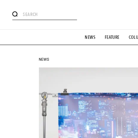
#注目のタグ
NEWS
FEATURE
COL
#SHOPPING ADDICT
#憧れの逸品
#ESSENTIAL DESIG
#GH 銘品の所以
#フイナムのYouTube
#Commune H
#SPORTS
#HANDSOME HANDBOOK
NEWS