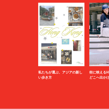
私たちが選ぶ、アジアの新し
街に映えるH
い歩き方
どこへ出か