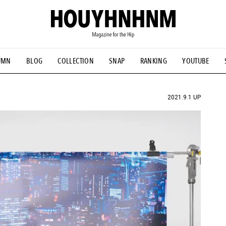
UMN
BLOG
COLLECTION
SNAP
RANKING
YOUTUBE
NS
#古着サミット
#NEW VINTAGE
#マイナーグッド図鑑
#FOCUS IT
#AH.H
#ととけん
#FASHION
#MUSIC
#M
2021.9.1 UP