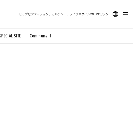
ヒップなファッション、カルチャー、ライフスタイルWEBマガジン
JA
SPECIAL SITE
Commune H
#路地裏てぃーん。
#MONTHLY JOURNAL
EN
OVIE
#LIFESTYLE
#SNEAKER
#OUTDOOR