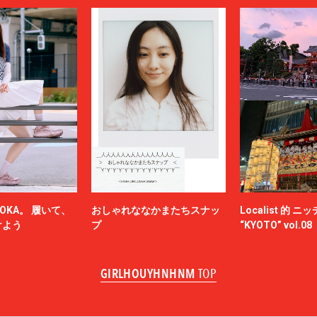
OKA。 履いて、
おしゃれななかまたちスナッ
Localist 的 
けよう
プ
“KYOTO” vol.08
GIRLHOUYHNHNM
TOP