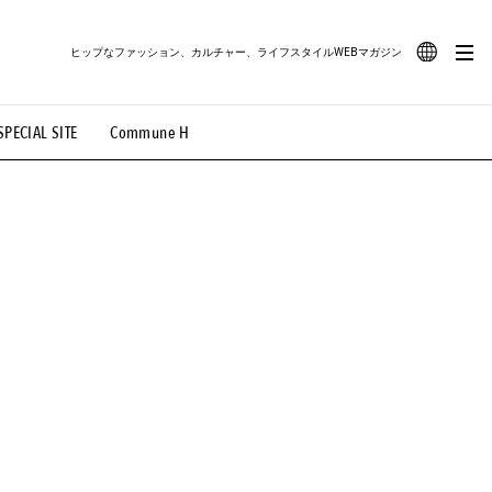
ヒップなファッション、カルチャー、ライフスタイルWEBマガジン
JA
SPECIAL SITE
Commune H
#路地裏てぃーん。
#MONTHLY JOURNAL
EN
OVIE
#LIFESTYLE
#SNEAKER
#OUTDOOR