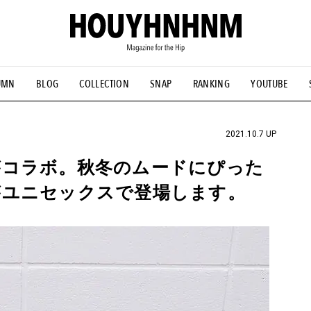
UMN
BLOG
COLLECTION
SNAP
RANKING
YOUTUBE
NS
#古着サミット
#NEW VINTAGE
#マイナーグッド図鑑
#FOCUS IT
#AH.H
#ととけん
#FASHION
#MUSIC
#M
2021.10.7 UP
がコラボ。秋冬のムードにぴった
がユニセックスで登場します。