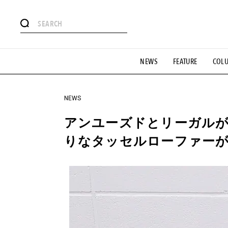
#注目のタグ
NEWS
FEATURE
COL
#SHOPPING ADDICT
#憧れの逸品
#ESSENTIAL DESIG
#GH 銘品の所以
#フイナムのYouTube
#Commune H
#SPORTS
#HANDSOME HANDBOOK
NEWS
アンユーズドとリーガル
りなタッセルローファー