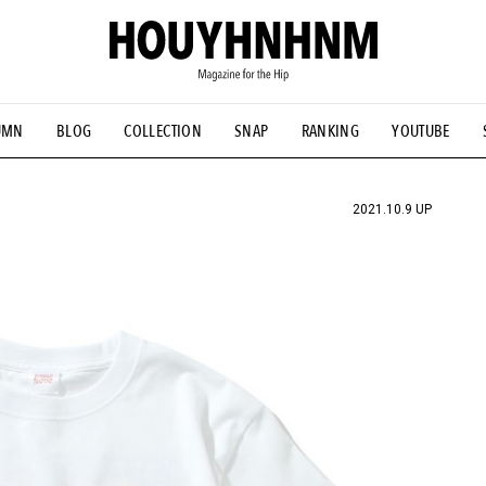
UMN
BLOG
COLLECTION
SNAP
RANKING
YOUTUBE
NS
#古着サミット
#NEW VINTAGE
#マイナーグッド図鑑
#FOCUS IT
#AH.H
#ととけん
#FASHION
#MUSIC
#M
2021.10.9 UP