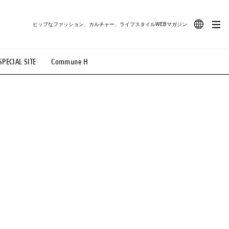
ヒップなファッション、カルチャー、ライフスタイルWEBマガジン
JA
SPECIAL SITE
Commune H
#路地裏てぃーん。
#MONTHLY JOURNAL
EN
OVIE
#LIFESTYLE
#SNEAKER
#OUTDOOR