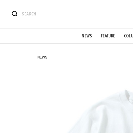
#注目のタグ
NEWS
FEATURE
COL
#SHOPPING ADDICT
#憧れの逸品
#ESSENTIAL DESIG
#GH 銘品の所以
#フイナムのYouTube
#Commune H
#SPORTS
#HANDSOME HANDBOOK
NEWS