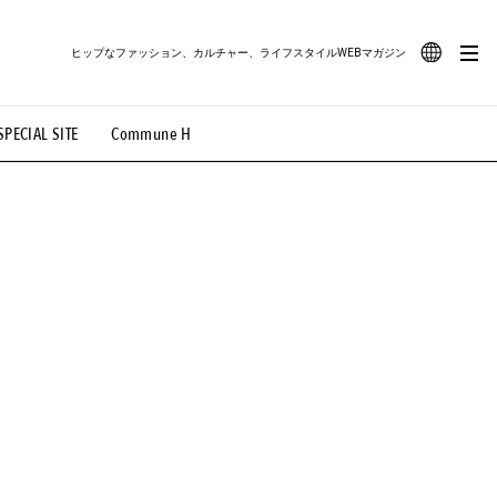
ヒップなファッション、カルチャー、ライフスタイルWEBマガジン
JA
SPECIAL SITE
Commune H
#路地裏てぃーん。
#MONTHLY JOURNAL
EN
OVIE
#LIFESTYLE
#SNEAKER
#OUTDOOR