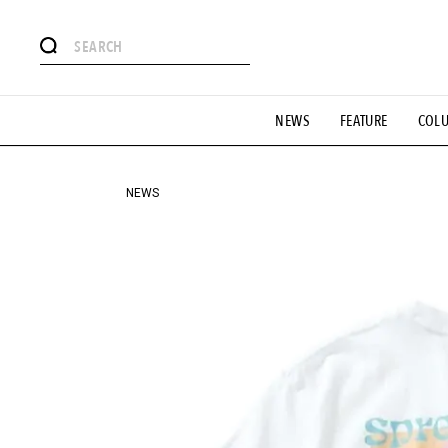
#注目のタグ
NEWS
FEATURE
COL
#SHOPPING ADDICT
#憧れの逸品
#ESSENTIAL DESIG
#GH 銘品の所以
#フイナムのYouTube
#Commune H
#SPORTS
#HANDSOME HANDBOOK
NEWS