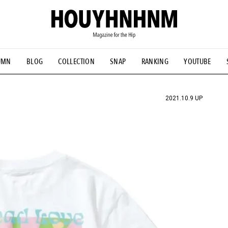
UMN
BLOG
COLLECTION
SNAP
RANKING
YOUTUBE
NS
#古着サミット
#NEW VINTAGE
#マイナーグッド図鑑
#FOCUS IT
#AH.H
#ととけん
#FASHION
#MUSIC
#M
2021.10.9 UP