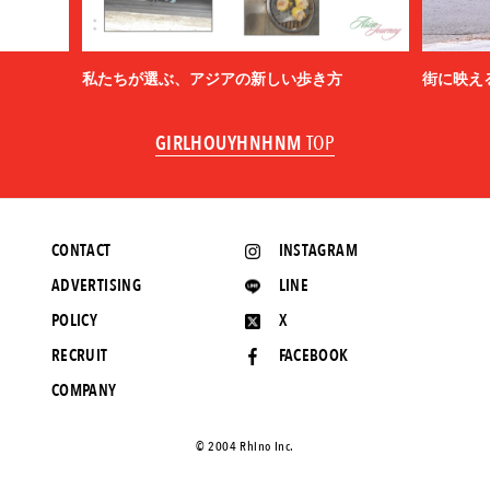
私たちが選ぶ、アジアの新しい歩き方
街に映え
GIRLHOUYHNHNM
TOP
CONTACT
INSTAGRAM
ADVERTISING
LINE
POLICY
X
RECRUIT
FACEBOOK
COMPANY
©️ 2004 Rhino Inc.