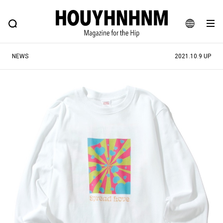
NEWS
FEATURE
BLOG
SNAP
Commune H
ヒップなファッション、カルチャー、ライフスタイルWEBマガジン
JA
NEWS
2021.10.9 UP
EN
#注目のタグ
#SHOPPING ADDICT
#憧れの逸品
#ESSENTIAL DESIGNS
#古着サミット
#NEW VINTAGE
#マイナーグッド図鑑
#路地裏てぃーん。
#MONTHLY JOURNAL
#GH 銘品の所以
#フイナムのYouTube
#Commune H
#FOCUS IT
#AH.H
#ととけん
#FASHION
#MUSIC
#MOVIE