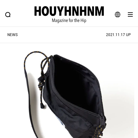
NEWS
FEATURE
BLOG
SNAP
Commune H
ヒップなファッション、カルチャー、ライフスタイルWEBマガジン
JA
NEWS
2021.11.17 UP
EN
#注目のタグ
#SHOPPING ADDICT
#憧れの逸品
#ESSENTIAL DESIGNS
#古着サミット
#NEW VINTAGE
#マイナーグッド図鑑
#路地裏てぃーん。
#MONTHLY JOURNAL
#GH 銘品の所以
#フイナムのYouTube
#Commune H
#FOCUS IT
#AH.H
#ととけん
#FASHION
#MUSIC
#MOVIE