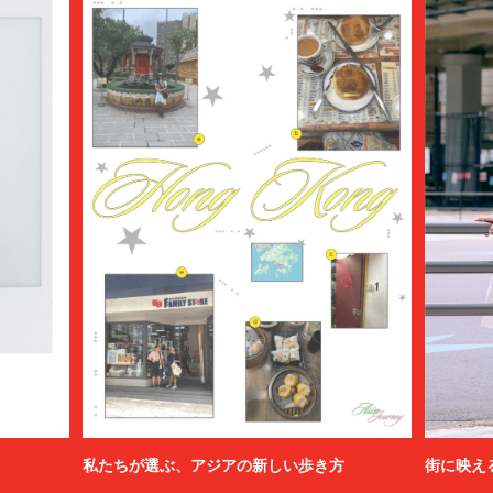
私たちが選ぶ、アジアの新しい歩き方
街に映え