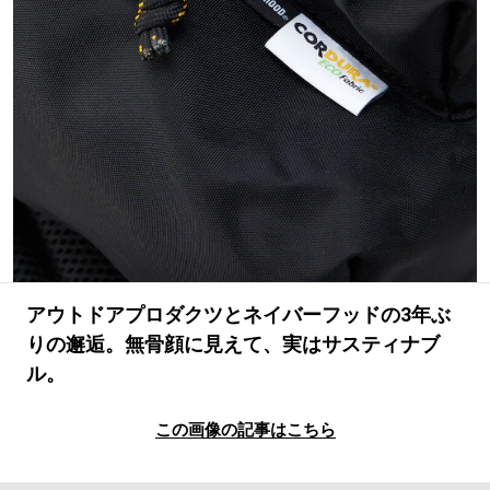
#LIFESTYLE
#SNEAKER
#OUTDOOR
#SPORTS
#HANDSOME HANDBOOK
アウトドアプロダクツとネイバーフッドの3年ぶ
りの邂逅。無骨顔に見えて、実はサスティナブ
ル。
この画像の記事はこちら