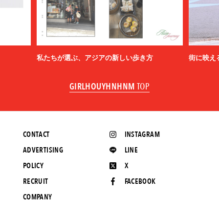
私たちが選ぶ、アジアの新しい歩き方
街に映え
GIRLHOUYHNHNM
TOP
CONTACT
INSTAGRAM
ADVERTISING
LINE
POLICY
X
RECRUIT
FACEBOOK
COMPANY