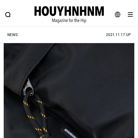
NEWS
FEATURE
BLOG
SNAP
Commune H
ヒップなファッション、カルチャー、ライフスタイルWEBマガジン
JA
NEWS
2021.11.17 UP
EN
#注目のタグ
#SHOPPING ADDICT
#憧れの逸品
#ESSENTIAL DESIGNS
#古着サミット
#NEW VINTAGE
#マイナーグッド図鑑
#路地裏てぃーん。
#MONTHLY JOURNAL
#GH 銘品の所以
#フイナムのYouTube
#Commune H
#FOCUS IT
#AH.H
#ととけん
#FASHION
#MUSIC
#MOVIE