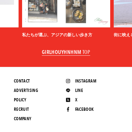
私たちが選ぶ、アジアの新しい歩き方
街に映え
GIRLHOUYHNHNM
TOP
CONTACT
INSTAGRAM
ADVERTISING
LINE
POLICY
X
RECRUIT
FACEBOOK
COMPANY