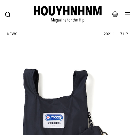
NEWS
FEATURE
BLOG
SNAP
Commune H
ヒップなファッション、カルチャー、ライフスタイルWEBマガジン
JA
NEWS
2021.11.17 UP
EN
#注目のタグ
#SHOPPING ADDICT
#憧れの逸品
#ESSENTIAL DESIGNS
#古着サミット
#NEW VINTAGE
#マイナーグッド図鑑
#路地裏てぃーん。
#MONTHLY JOURNAL
#GH 銘品の所以
#フイナムのYouTube
#Commune H
#FOCUS IT
#AH.H
#ととけん
#FASHION
#MUSIC
#MOVIE