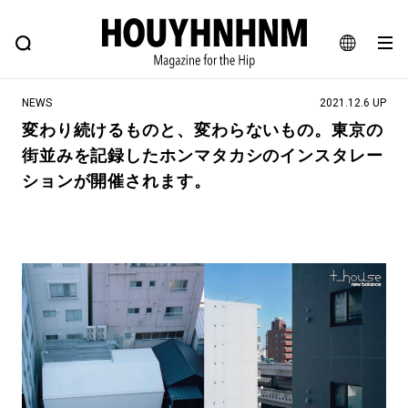
NEWS
FEATURE
BLOG
SNAP
Commune H
ヒップなファッション、カルチャー、ライフスタイルWEBマガジン
JA
NEWS
2021.12.6 UP
EN
変わり続けるものと、変わらないもの。東京の
街並みを記録したホンマタカシのインスタレー
#注目のタグ
ションが開催されます。
#SHOPPING ADDICT
#憧れの逸品
#ESSENTIAL DESIGNS
#古着サミット
#NEW VINTAGE
#マイナーグッド図鑑
#路地裏てぃーん。
#MONTHLY JOURNAL
#GH 銘品の所以
#フイナムのYouTube
#Commune H
#FOCUS IT
#AH.H
#ととけん
#FASHION
#MUSIC
#MOVIE