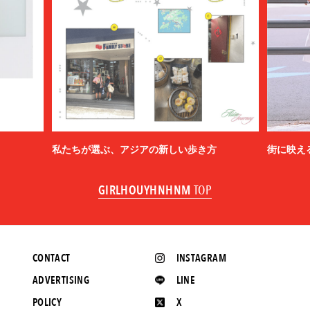
私たちが選ぶ、アジアの新しい歩き方
街に映え
GIRLHOUYHNHNM
TOP
CONTACT
INSTAGRAM
ADVERTISING
LINE
POLICY
X