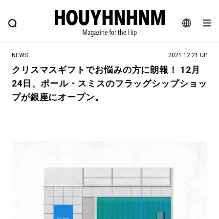
NEWS
FEATURE
BLOG
SNAP
Commune H
ヒップなファッション、カルチャー、ライフスタイルWEBマガジン
JA
NEWS
2021.12.21 UP
EN
クリスマスギフトでお悩みの方に朗報！ 12月
24日、ポール・スミスのフラッグシップショッ
#注目のタグ
プが銀座にオープン。
#SHOPPING ADDICT
#憧れの逸品
#ESSENTIAL DESIGNS
#古着サミット
#NEW VINTAGE
#マイナーグッド図鑑
#路地裏てぃーん。
#MONTHLY JOURNAL
#GH 銘品の所以
#フイナムのYouTube
#Commune H
#FOCUS IT
#AH.H
#ととけん
#FASHION
#MUSIC
#MOVIE