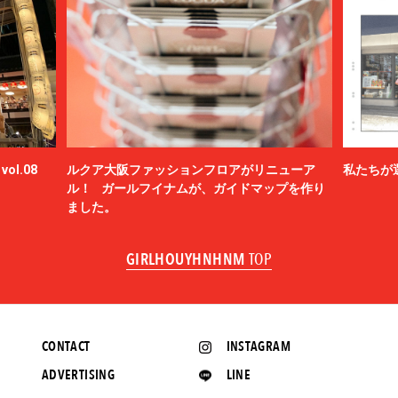
ol.08
ルクア大阪ファッションフロアがリニューア
私たちが
ル！ ガールフイナムが、ガイドマップを作り
ました。
GIRLHOUYHNHNM
TOP
CONTACT
INSTAGRAM
ADVERTISING
LINE