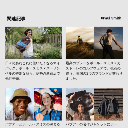
関連記事
#Paul Smith
日々のあれこれに使いたくなるマイ
最高のプレーをポール・スミス × カ
バッグ。ポール・スミス × スーザン
ストーレのゴルフウェアで。視点の
ベルの特別な品々、伊勢丹新宿店で
違う、英国の2つのブランドが交わり
先行発売。
ました。
バブアーとポール・スミスの深まる
バブアーの名作ジャケットにポー