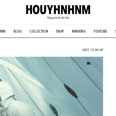
UMN
BLOG
COLLECTION
SNAP
RANKING
YOUTUBE
NS
#古着サミット
#NEW VINTAGE
#マイナーグッド図鑑
#FOCUS IT
#AH.H
#ととけん
#FASHION
#MUSIC
#M
2021.12.30 UP