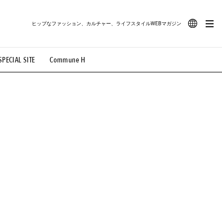
ヒップなファッション、カルチャー、ライフスタイルWEBマガジン
JA
SPECIAL SITE
Commune H
#路地裏てぃーん。
#MONTHLY JOURNAL
EN
OVIE
#LIFESTYLE
#SNEAKER
#OUTDOOR