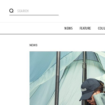
#注目のタグ
NEWS
FEATURE
COL
#SHOPPING ADDICT
#憧れの逸品
#ESSENTIAL DESIG
#GH 銘品の所以
#フイナムのYouTube
#Commune H
#SPORTS
#HANDSOME HANDBOOK
NEWS