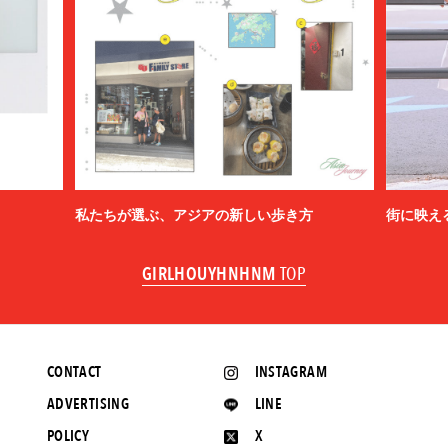
私たちが選ぶ、アジアの新しい歩き方
街に映え
GIRLHOUYHNHNM
TOP
CONTACT
INSTAGRAM
ADVERTISING
LINE
POLICY
X