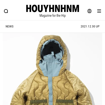
NEWS
FEATURE
BLOG
SNAP
Commune H
ヒップなファッション、カルチャー、ライフスタイルWEBマガジン
JA
NEWS
2021.12.30 UP
EN
#注目のタグ
#SHOPPING ADDICT
#憧れの逸品
#ESSENTIAL DESIGNS
#古着サミット
#NEW VINTAGE
#マイナーグッド図鑑
#路地裏てぃーん。
#MONTHLY JOURNAL
#GH 銘品の所以
#フイナムのYouTube
#Commune H
#FOCUS IT
#AH.H
#ととけん
#FASHION
#MUSIC
#MOVIE