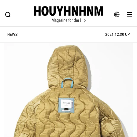
NEWS
FEATURE
BLOG
SNAP
Commune H
ヒップなファッション、カルチャー、ライフスタイルWEBマガジン
JA
NEWS
2021.12.30 UP
EN
#注目のタグ
#SHOPPING ADDICT
#憧れの逸品
#ESSENTIAL DESIGNS
#古着サミット
#NEW VINTAGE
#マイナーグッド図鑑
#路地裏てぃーん。
#MONTHLY JOURNAL
#GH 銘品の所以
#フイナムのYouTube
#Commune H
#FOCUS IT
#AH.H
#ととけん
#FASHION
#MUSIC
#MOVIE