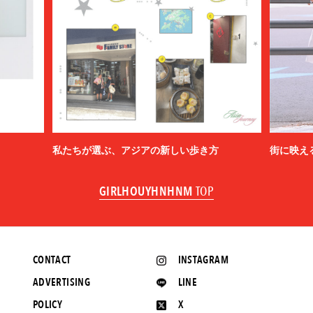
私たちが選ぶ、アジアの新しい歩き方
街に映え
GIRLHOUYHNHNM
TOP
CONTACT
INSTAGRAM
ADVERTISING
LINE
POLICY
X