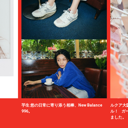
芋生 悠の日常に寄り添う相棒、New Balance
ルクア大
996。
ル！ ガ
ました。