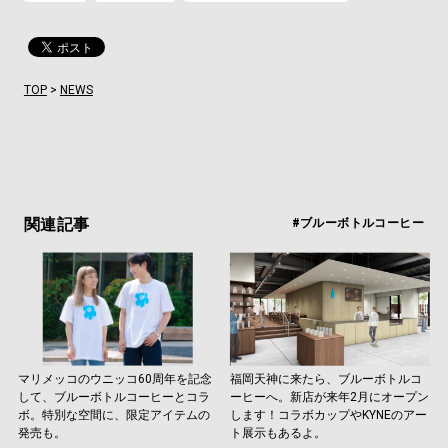
TOP
>
NEWS
関連記事
#ブルーボトルコーヒー
マリメッコのウニッコ60周年を記念
福岡天神に来たら、ブルーボトルコ
して、ブルーボトルコーヒーとコラ
ーヒーへ。新店が来年2月にオープン
ボ。特別な空間に、限定アイテムの
します！コラボカップやKYNEのアー
発売も。
ト展示もあるよ。