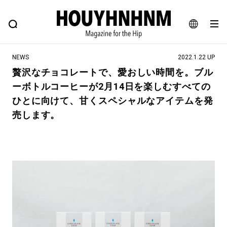
NEWS
FEATURE
BLOG
SNAP
Commune H
ヒップなファッション、カルチャー、ライフスタイルWEBマガジン
JA
NEWS
2022.1.22 UP
EN
贅沢なチョコレートで、愛おしい時間を。ブル
ーボトルコーヒーが2月14日を楽しむすべての
#注目のタグ
ひとに向けて、甘くスペシャルなアイテムを発
#SHOPPING ADDICT
#憧れの逸品
売します。
#ESSENTIAL DESIGNS
#古着サミット
#NEW VINTAGE
#マイナーグッド図鑑
#路地裏てぃーん。
#MONTHLY JOURNAL
#GH 銘品の所以
#フイナムのYouTube
#Commune H
#FOCUS IT
#AH.H
#ととけん
#FASHION
#MUSIC
#MOVIE