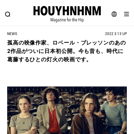
NEWS
FEATURE
BLOG
SNAP
Commune H
ヒップなファッション、カルチャー、ライフスタイルWEBマガジン
JA
NEWS
2022.3.13 UP
EN
孤高の映像作家、ロベール・ブレッソンのあの
2作品がついに日本初公開。今も昔も、時代に
#注目のタグ
葛藤するひとの灯火の映画です。
#SHOPPING ADDICT
#憧れの逸品
#ESSENTIAL DESIGNS
#古着サミット
#NEW VINTAGE
#マイナーグッド図鑑
#路地裏てぃーん。
#MONTHLY JOURNAL
#GH 銘品の所以
#フイナムのYouTube
#Commune H
#FOCUS IT
#AH.H
#ととけん
#FASHION
#MUSIC
#MOVIE