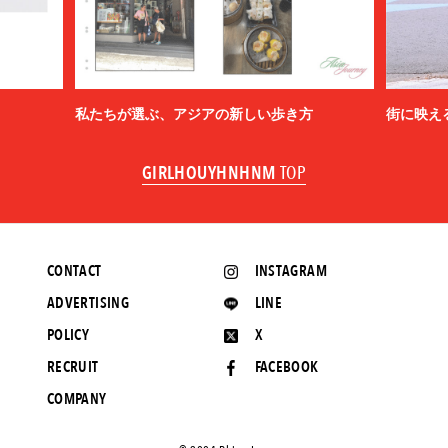
私たちが選ぶ、アジアの新しい歩き方
街に映え
GIRLHOUYHNHNM
TOP
CONTACT
INSTAGRAM
ADVERTISING
LINE
POLICY
X
RECRUIT
FACEBOOK
COMPANY