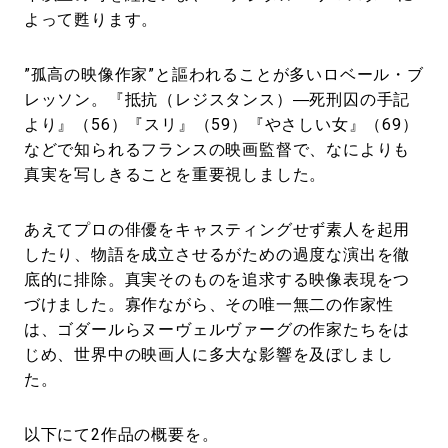
よって甦ります。
”孤高の映像作家”と謳われることが多いロベール・ブ
レッソン。『抵抗（レジスタンス）―死刑囚の手記
より』（56）『スリ』（59）『やさしい女』（69）
などで知られるフランスの映画監督で、なによりも
真実を写しきることを重要視しました。
あえてプロの俳優をキャスティングせず素人を起用
したり、物語を成立させるがための過度な演出を徹
底的に排除。真実そのものを追求する映像表現をつ
づけました。寡作ながら、その唯一無二の作家性
は、ゴダールらヌーヴェルヴァーグの作家たちをは
じめ、世界中の映画人に多大な影響を及ぼしまし
た。
以下にて2作品の概要を。