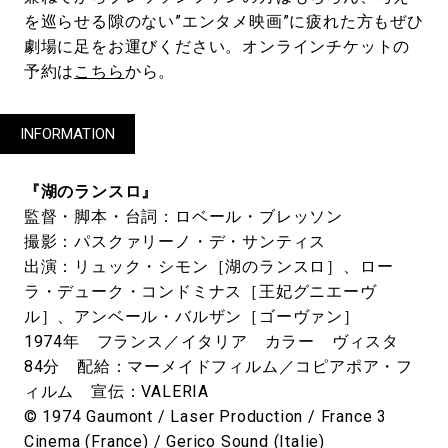
を巡らせる隙のない”エンタメ映画”に疲れた方もぜひ
劇場に足をお運びください。オンラインチケットの
予約は
こちら
から。
INFORMATION
『湖のランスロ』
監督・脚本・台詞：ロベール・ブレッソン
撮影：パスクァリーノ・デ・サンティス
出演：リュック・シモン［湖のランスロ］、ロー
ラ・デューク・コンドミナス［王妃グニエーヴ
ル］、アンベール・バルザン［ゴーヴァン］
1974年 フランス／イタリア カラー ヴィスタ
84分 配給：マーメイドフィルム／コピアポア・フ
ィルム 宣伝：VALERIA
© 1974 Gaumont / Laser Production / France 3
Cinema (France) / Gerico Sound (Italie)