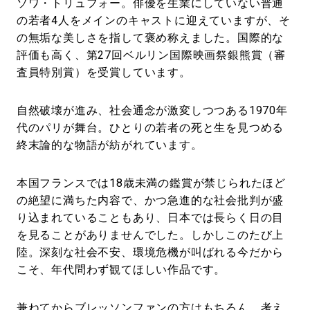
ソワ・トリュフォー。俳優を生業にしていない普通
の若者4人をメインのキャストに迎えていますが、そ
の無垢な美しさを指して褒め称えました。国際的な
評価も高く、第27回ベルリン国際映画祭銀熊賞（審
査員特別賞）を受賞しています。
自然破壊が進み、社会通念が激変しつつある1970年
代のパリが舞台。ひとりの若者の死と生を見つめる
終末論的な物語が紡がれています。
本国フランスでは18歳未満の鑑賞が禁じられたほど
の絶望に満ちた内容で、かつ急進的な社会批判が盛
り込まれていることもあり、日本では長らく日の目
を見ることがありませんでした。しかしこのたび上
陸。深刻な社会不安、環境危機が叫ばれる今だから
こそ、年代問わず観てほしい作品です。
兼ねてからブレッソンファンの方はもちろん、考え