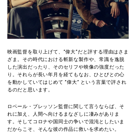
#LIFESTYLE
#SNEAKER
#OUTDOOR
#SPORTS
#HANDSOME HANDBOOK
映画監督を取り上げて、”偉大”だと評する理由はさま
ざま。その時代における斬新な製作や、常識を逸脱
した演出だったり、そのセリフや映像の強度だった
り。それらが長い年月を経てもなお、ひとびとの心
を動かしていてはじめて ”偉大” という言葉で評され
るのだと思います。
ロベール・ブレッソン監督に関して言うならば、そ
れに加え、人間へ向けるまなざしに凄みがありま
す。そしてコロナや国同士の争いで混沌としたいま
だからこそ、そんな彼の作品に救いを求めたい。