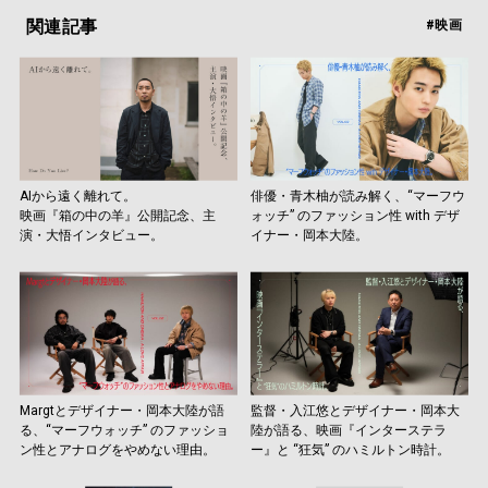
関連記事
#映画
AIから遠く離れて。
俳優・青木柚が読み解く、“マーフウ
映画『箱の中の羊』公開記念、主
ォッチ” のファッション性 with デザ
演・大悟インタビュー。
イナー・岡本大陸。
Margtとデザイナー・岡本大陸が語
監督・入江悠とデザイナー・岡本大
る、“マーフウォッチ” のファッショ
陸が語る、映画『インターステラ
ン性とアナログをやめない理由。
ー』と “狂気” のハミルトン時計。