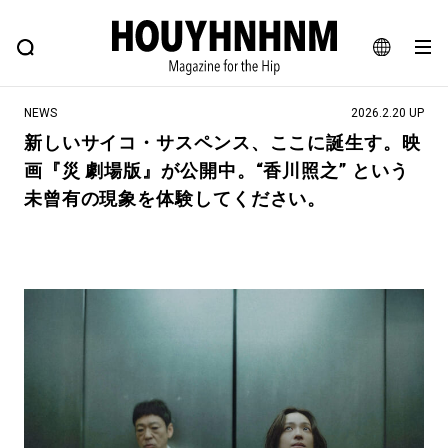
NEWS
FEATURE
BLOG
SNAP
Commune H
ヒップなファッション、カルチャー、ライフスタイルWEBマガジン
JA
NEWS
2026.2.20 UP
EN
新しいサイコ・サスペンス、ここに誕生す。映
画『災 劇場版』が公開中。“香川照之” という
#注目のタグ
未曾有の現象を体験してください。
#SHOPPING ADDICT
#憧れの逸品
#ESSENTIAL DESIGNS
#古着サミット
#NEW VINTAGE
#マイナーグッド図鑑
#路地裏てぃーん。
#MONTHLY JOURNAL
#GH 銘品の所以
#フイナムのYouTube
#Commune H
#FOCUS IT
#AH.H
#ととけん
#FASHION
#MUSIC
#MOVIE