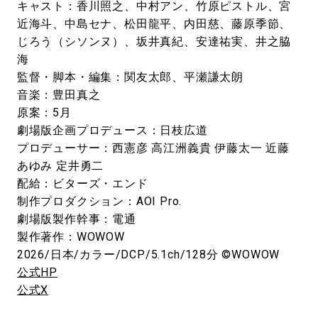
キャスト：香川照之、中村アン、竹原ピストル、宮
近海斗、中島セナ、松田龍平、内田慈、藤原季節、
じろう（シソンヌ）、坂井真紀、安達祐実、井之脇
海
監督・脚本・編集：関友太郎、平瀬謙太朗
音楽：豊田真之
原案：5月
劇場版企画プロデュース：日枝広道
プロデューサー：西憲彦 高江洲義貴 伊藤太一 近藤
あゆみ 定井勇二
配給：ビターズ・エンド
制作プロダクション：AOI Pro.
劇場版製作幹事：電通
製作著作：WOWOW
2026/日本/カラー/DCP/5.1ch/128分 ©WOWOW
公式HP
公式X