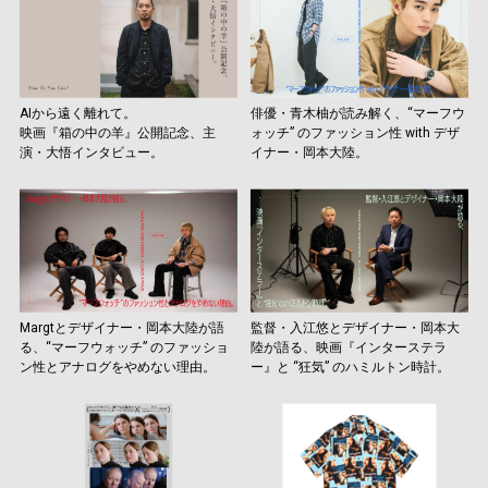
AIから遠く離れて。
俳優・青木柚が読み解く、“マーフウ
映画『箱の中の羊』公開記念、主
ォッチ” のファッション性 with デザ
演・大悟インタビュー。
イナー・岡本大陸。
Margtとデザイナー・岡本大陸が語
監督・入江悠とデザイナー・岡本大
る、“マーフウォッチ” のファッショ
陸が語る、映画『インターステラ
ン性とアナログをやめない理由。
ー』と “狂気” のハミルトン時計。