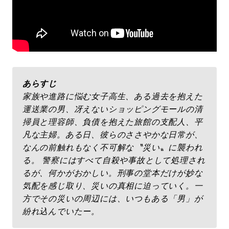
あらすじ
家族や進路に悩む女子高生、ある過去を抱えた
運送業の男、冴えないショッピングモールの清
掃員と理容師、負債を抱えた旅館の支配人、平
凡な主婦。ある日、彼らのささやかな日常が、
なんの前触れもなく不可解な〝災い〟に襲われ
る。 警察にはすべて自殺や事故として処理され
るが、何かがおかしい。刑事の堂本だけが妙な
気配を感じ取り、災いの真相に迫っていく。一
方でその災いの周辺には、いつもある「男」が
紛れ込んでいたー。