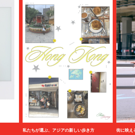
私たちが選ぶ、アジアの新しい歩き方
街に映え