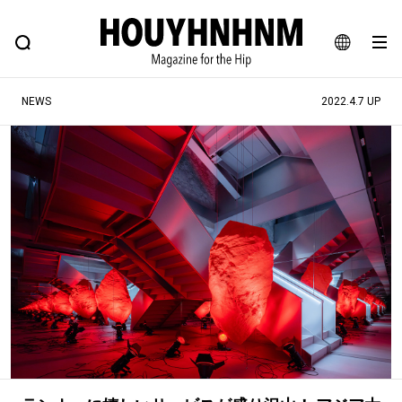
NEWS
FEATURE
BLOG
SNAP
Commune H
ヒップなファッション、カルチャー、ライフスタイルWEBマガジン
JA
NEWS
2022.4.7 UP
EN
#注目のタグ
#SHOPPING ADDICT
#憧れの逸品
#ESSENTIAL DESIGNS
#古着サミット
#NEW VINTAGE
#マイナーグッド図鑑
#路地裏てぃーん。
#MONTHLY JOURNAL
#GH 銘品の所以
#フイナムのYouTube
#Commune H
#FOCUS IT
#AH.H
#ととけん
#FASHION
#MUSIC
#MOVIE