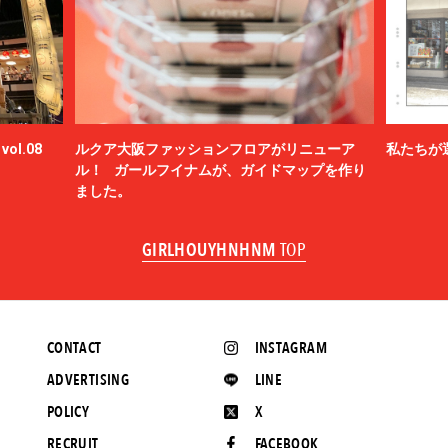
ol.08
ルクア大阪ファッションフロアがリニューア
私たちが
ル！ ガールフイナムが、ガイドマップを作り
ました。
GIRLHOUYHNHNM
TOP
CONTACT
INSTAGRAM
ADVERTISING
LINE
POLICY
X
RECRUIT
FACEBOOK