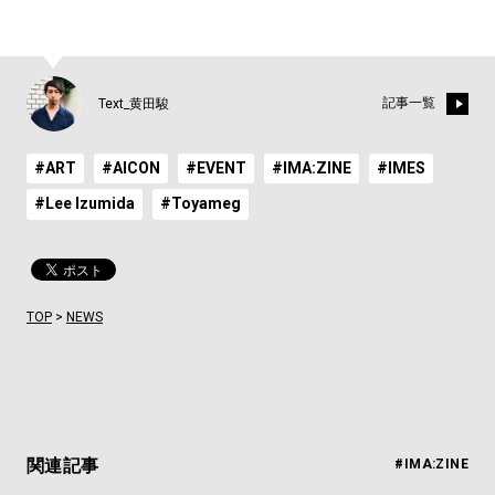
記事一覧
Text_黄田駿
#ART
#AICON
#EVENT
#IMA:ZINE
#IMES
#Lee Izumida
#Toyameg
TOP
>
NEWS
関連記事
#IMA:ZINE