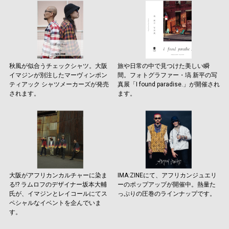
秋風が似合うチェックシャツ。大阪
旅や日常の中で見つけた美しい瞬
イマジンが別注したマーヴィンポン
間。フォトグラファー・塙 新平の写
ティアック シャツメーカーズが発売
真展「I found paradise.」が開催され
されます。
ます。
大阪がアフリカンカルチャーに染ま
IMA:ZINEにて、アフリカンジュエリ
る!? ラムロフのデザイナー坂本大輔
ーのポップアップが開催中。熱量た
氏が、イマジンとレイコールにてス
っぷりの圧巻のラインナップです。
ペシャルなイベントを企んでいま
す。