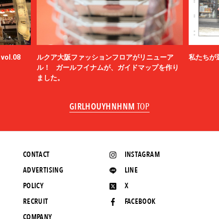
ol.08
ルクア大阪ファッションフロアがリニューア
私たちが
ル！ ガールフイナムが、ガイドマップを作り
ました。
GIRLHOUYHNHNM
TOP
CONTACT
INSTAGRAM
ADVERTISING
LINE
POLICY
X
RECRUIT
FACEBOOK
COMPANY