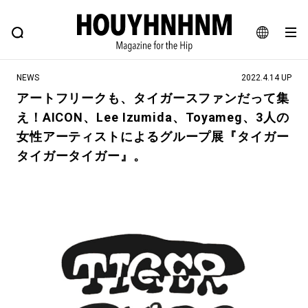
NEWS
FEATURE
BLOG
SNAP
Commune H
ヒップなファッション、カルチャー、ライフスタイルWEBマガジン
JA
NEWS
2022.4.14 UP
EN
アートフリークも、タイガースファンだって集
え！AICON、Lee Izumida、Toyameg、3人の
#注目のタグ
女性アーティストによるグループ展『タイガー
#SHOPPING ADDICT
#憧れの逸品
タイガータイガー』。
#ESSENTIAL DESIGNS
#古着サミット
#NEW VINTAGE
#マイナーグッド図鑑
#路地裏てぃーん。
#MONTHLY JOURNAL
#GH 銘品の所以
#フイナムのYouTube
#Commune H
#FOCUS IT
#AH.H
#ととけん
#FASHION
#MUSIC
#MOVIE