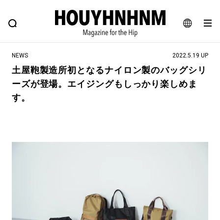
NEWS
FEATURE
BLOG
SNAP
Commune H
ヒップなファッション、カルチャー、ライフスタイルWEBマガジン
JA
NEWS
2022.5.19 UP
EN
土屋鞄製造所初となるナイロン製のバッグシリ
ーズが登場。エイジングもしっかり楽しめま
#注目のタグ
す。
#SHOPPING ADDICT
#憧れの逸品
#ESSENTIAL DESIGNS
#古着サミット
#NEW VINTAGE
#マイナーグッド図鑑
#路地裏てぃーん。
#MONTHLY JOURNAL
#GH 銘品の所以
#フイナムのYouTube
#Commune H
#FOCUS IT
#AH.H
#ととけん
#FASHION
#MUSIC
#MOVIE