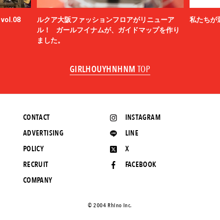
ol.08
ルクア大阪ファッションフロアがリニューア
私たちが
ル！ ガールフイナムが、ガイドマップを作り
ました。
GIRLHOUYHNHNM
TOP
CONTACT
INSTAGRAM
ADVERTISING
LINE
POLICY
X
RECRUIT
FACEBOOK
COMPANY
©️ 2004 Rhino Inc.