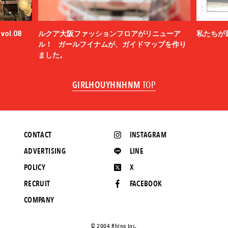
ol.08
ルクア大阪ファッションフロアがリニューア
私たちが
ル！ ガールフイナムが、ガイドマップを作り
ました。
GIRLHOUYHNHNM
TOP
CONTACT
INSTAGRAM
ADVERTISING
LINE
POLICY
X
RECRUIT
FACEBOOK
COMPANY
©️ 2004 Rhino Inc.