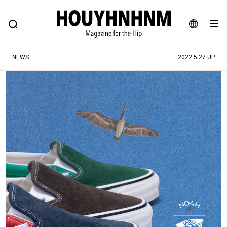
NEWS
FEATURE
BLOG
SNAP
Commune H
ヒップなファッション、カルチャー、ライフスタイルWEBマガジン
JA
NEWS
2022.5.27 UP
EN
#注目のタグ
#SHOPPING ADDICT
#憧れの逸品
#ESSENTIAL DESIGNS
#古着サミット
#NEW VINTAGE
#マイナーグッド図鑑
#路地裏てぃーん。
#MONTHLY JOURNAL
#GH 銘品の所以
#フイナムのYouTube
#Commune H
#FOCUS IT
#AH.H
#ととけん
#FASHION
#MUSIC
#MOVIE