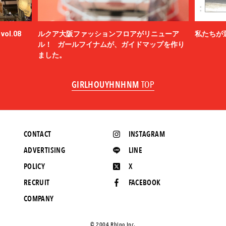
ol.08
ルクア大阪ファッションフロアがリニューア
私たちが
ル！ ガールフイナムが、ガイドマップを作り
ました。
GIRLHOUYHNHNM
TOP
CONTACT
INSTAGRAM
ADVERTISING
LINE
POLICY
X
RECRUIT
FACEBOOK
COMPANY
©️ 2004 Rhino Inc.