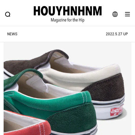
NEWS
FEATURE
BLOG
SNAP
Commune H
ヒップなファッション、カルチャー、ライフスタイルWEBマガジン
JA
NEWS
2022.5.27 UP
EN
#注目のタグ
#SHOPPING ADDICT
#憧れの逸品
#ESSENTIAL DESIGNS
#古着サミット
#NEW VINTAGE
#マイナーグッド図鑑
#路地裏てぃーん。
#MONTHLY JOURNAL
#GH 銘品の所以
#フイナムのYouTube
#Commune H
#FOCUS IT
#AH.H
#ととけん
#FASHION
#MUSIC
#MOVIE