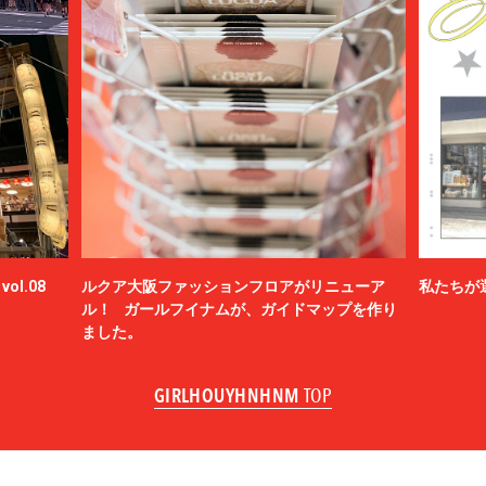
ol.08
ルクア大阪ファッションフロアがリニューア
私たちが
ル！ ガールフイナムが、ガイドマップを作り
ました。
GIRLHOUYHNHNM
TOP