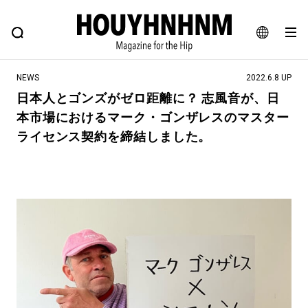
NEWS
FEATURE
BLOG
SNAP
Commune H
ヒップなファッション、カルチャー、ライフスタイルWEBマガジン
JA
NEWS
2022.6.8 UP
EN
日本人とゴンズがゼロ距離に？ 志風音が、日
本市場におけるマーク・ゴンザレスのマスター
#注目のタグ
ライセンス契約を締結しました。
#SHOPPING ADDICT
#憧れの逸品
#ESSENTIAL DESIGNS
#古着サミット
#NEW VINTAGE
#マイナーグッド図鑑
#路地裏てぃーん。
#MONTHLY JOURNAL
#GH 銘品の所以
#フイナムのYouTube
#Commune H
#FOCUS IT
#AH.H
#ととけん
#FASHION
#MUSIC
#MOVIE