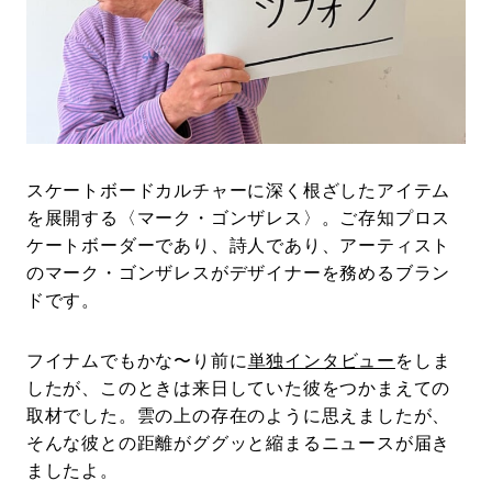
#LIFESTYLE
#SNEAKER
#OUTDOOR
#SPORTS
#HANDSOME HANDBOOK
スケートボードカルチャーに深く根ざしたアイテム
を展開する〈マーク・ゴンザレス〉。ご存知プロス
ケートボーダーであり、詩人であり、アーティスト
のマーク・ゴンザレスがデザイナーを務めるブラン
ドです。
フイナムでもかな〜り前に
単独インタビュー
をしま
したが、このときは来日していた彼をつかまえての
取材でした。雲の上の存在のように思えましたが、
そんな彼との距離がググッと縮まるニュースが届き
ましたよ。