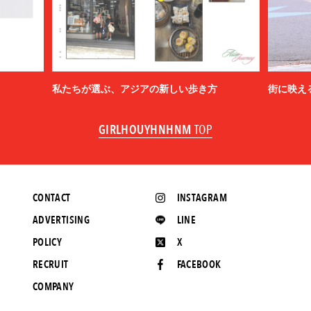
私たちが選ぶ、アジアの新しい歩き方
街に映え
GIRLHOUYHNHNM
TOP
CONTACT
INSTAGRAM
ADVERTISING
LINE
POLICY
X
RECRUIT
FACEBOOK
COMPANY