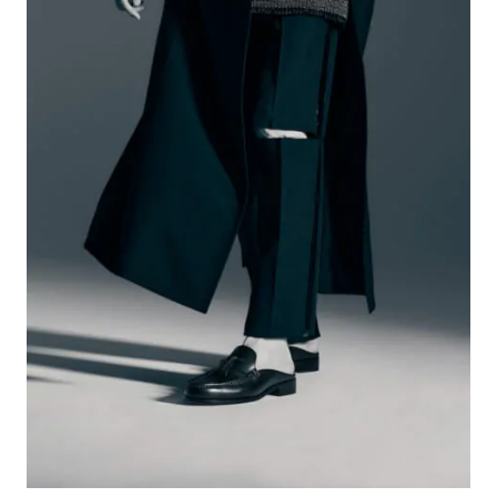
#LIFESTYLE
#SNEAKER
#OUTDOOR
#SPORTS
#HANDSOME HANDBOOK