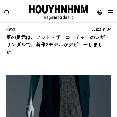
NEWS
FEATURE
BLOG
SNAP
Commune H
ヒップなファッション、カルチャー、ライフスタイルWEBマガジン
JA
NEWS
2022.6.21 UP
EN
夏の足元は、フット・ザ・コーチャーのレザー
サンダルで。新作2モデルがデビューしまし
#注目のタグ
た。
#SHOPPING ADDICT
#憧れの逸品
#ESSENTIAL DESIGNS
#古着サミット
#NEW VINTAGE
#マイナーグッド図鑑
#路地裏てぃーん。
#MONTHLY JOURNAL
#GH 銘品の所以
#フイナムのYouTube
#Commune H
#FOCUS IT
#AH.H
#ととけん
#FASHION
#MUSIC
#MOVIE