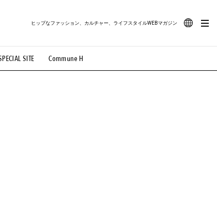
ヒップなファッション、カルチャー、ライフスタイルWEBマガジン
JA
SPECIAL SITE
Commune H
#路地裏てぃーん。
#MONTHLY JOURNAL
EN
OVIE
#LIFESTYLE
#SNEAKER
#OUTDOOR