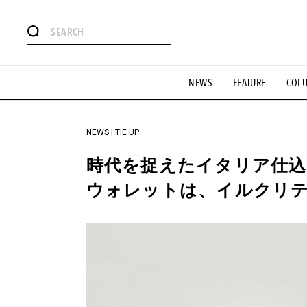
#注目のタグ
NEWS
FEATURE
COL
#SHOPPING ADDICT
#憧れの逸品
#ESSENTIAL DESIG
#GH 銘品の所以
#フイナムのYouTube
#Commune H
#SPORTS
#HANDSOME HANDBOOK
NEWS | TIE UP
時代を捉えたイタリア仕込
ウォレットは、イルクリ