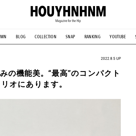
UMN
BLOG
COLLECTION
SNAP
RANKING
YOUTUBE
NS
#古着サミット
#NEW VINTAGE
#マイナーグッド図鑑
#FOCUS IT
#AH.H
#ととけん
#FASHION
#MUSIC
#M
2022.8.5 UP
みの機能美。“最高”のコンパクト
テリオにあります。