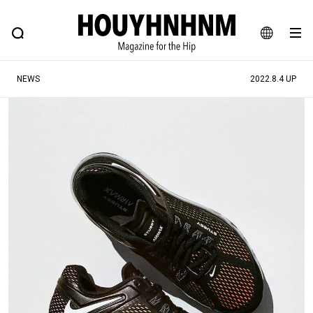
NEWS
FEATURE
BLOG
SNAP
Commune H
ヒップなファッション、カルチャー、ライフスタイルWEBマガジン
JA
NEWS
2022.8.4 UP
EN
#注目のタグ
#SHOPPING ADDICT
#憧れの逸品
#ESSENTIAL DESIGNS
#古着サミット
#NEW VINTAGE
#マイナーグッド図鑑
#路地裏てぃーん。
#MONTHLY JOURNAL
#GH 銘品の所以
#フイナムのYouTube
#Commune H
#FOCUS IT
#AH.H
#ととけん
#FASHION
#MUSIC
#MOVIE