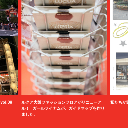
ol.08
ルクア大阪ファッションフロアがリニューア
私たちが
ル！ ガールフイナムが、ガイドマップを作り
ました。