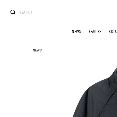
#注目のタグ
NEWS
FEATURE
COL
#SHOPPING ADDICT
#憧れの逸品
#ESSENTIAL DESIG
#GH 銘品の所以
#フイナムのYouTube
#Commune H
#SPORTS
#HANDSOME HANDBOOK
NEWS