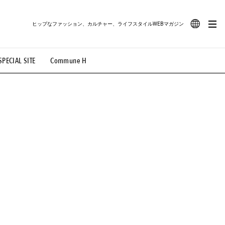
ヒップなファッション、カルチャー、ライフスタイルWEBマガジン
JA
SPECIAL SITE
Commune H
#路地裏てぃーん。
#MONTHLY JOURNAL
EN
OVIE
#LIFESTYLE
#SNEAKER
#OUTDOOR