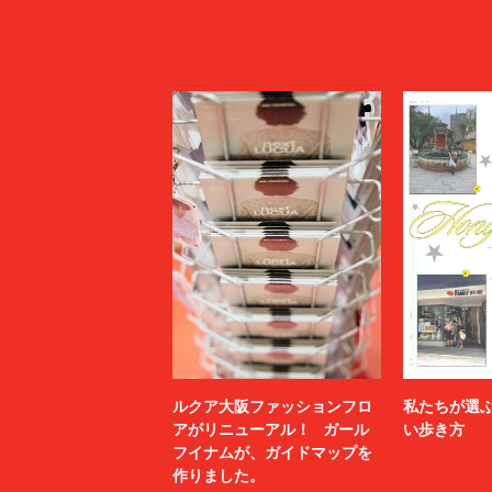
ルクア大阪ファッションフロ
私たちが選
アがリニューアル！ ガール
い歩き方
フイナムが、ガイドマップを
作りました。