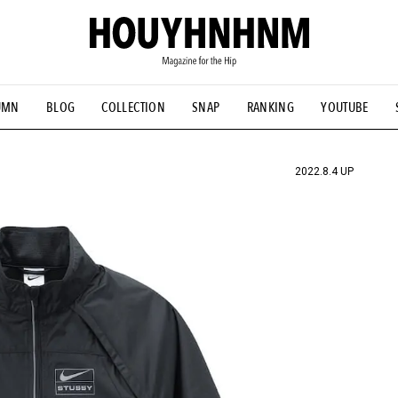
UMN
BLOG
COLLECTION
SNAP
RANKING
YOUTUBE
NS
#古着サミット
#NEW VINTAGE
#マイナーグッド図鑑
#FOCUS IT
#AH.H
#ととけん
#FASHION
#MUSIC
#M
2022.8.4 UP