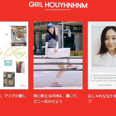
ぶ、アジアの新し
街に映えるHOKA。 履いて、
おしゃれななか
どこへ出かけよう
プ