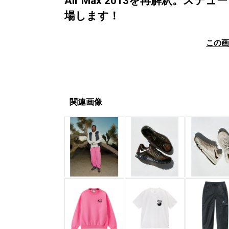
Air Max 2013を再解釈。
場します！
この
関連画像