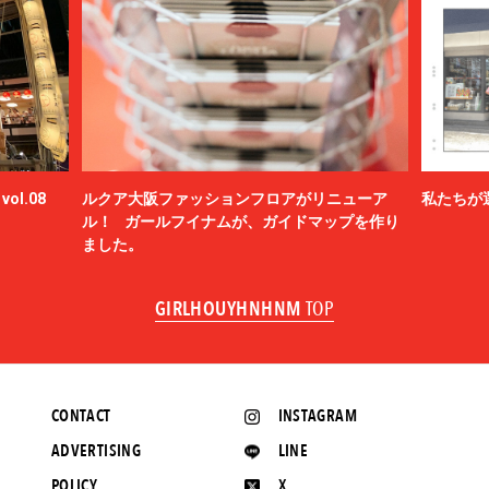
ol.08
ルクア大阪ファッションフロアがリニューア
私たちが
ル！ ガールフイナムが、ガイドマップを作り
ました。
GIRLHOUYHNHNM
TOP
CONTACT
INSTAGRAM
ADVERTISING
LINE
POLICY
X