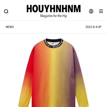
NEWS
FEATURE
BLOG
SNAP
Commune H
ヒップなファッション、カルチャー、ライフスタイルWEBマガジン
JA
NEWS
2022.8.4 UP
EN
#注目のタグ
#SHOPPING ADDICT
#憧れの逸品
#ESSENTIAL DESIGNS
#古着サミット
#NEW VINTAGE
#マイナーグッド図鑑
#路地裏てぃーん。
#MONTHLY JOURNAL
#GH 銘品の所以
#フイナムのYouTube
#Commune H
#FOCUS IT
#AH.H
#ととけん
#FASHION
#MUSIC
#MOVIE