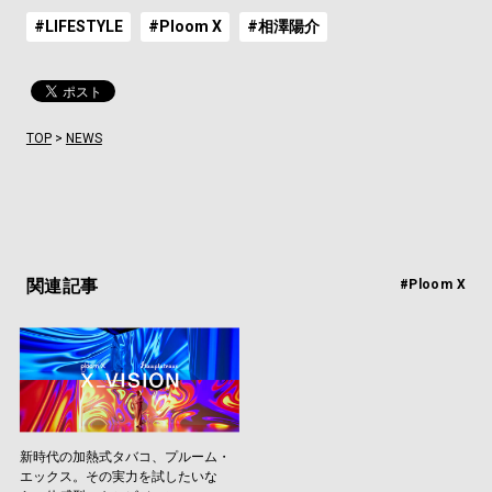
#LIFESTYLE
#Ploom X
#相澤陽介
TOP
>
NEWS
関連記事
#Ploom X
新時代の加熱式タバコ、プルーム・
エックス。その実力を試したいな