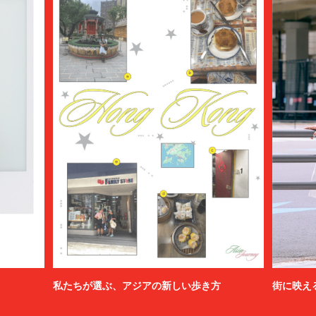
私たちが選ぶ、アジアの新しい歩き方
街に映え