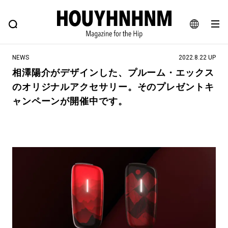
NEWS
FEATURE
BLOG
SNAP
Commune H
ヒップなファッション、カルチャー、ライフスタイルWEBマガジン
JA
NEWS
2022.8.22 UP
EN
相澤陽介がデザインした、プルーム・エックス
のオリジナルアクセサリー。そのプレゼントキ
#注目のタグ
ャンペーンが開催中です。
#SHOPPING ADDICT
#憧れの逸品
#ESSENTIAL DESIGNS
#古着サミット
#NEW VINTAGE
#マイナーグッド図鑑
#路地裏てぃーん。
#MONTHLY JOURNAL
#GH 銘品の所以
#フイナムのYouTube
#Commune H
#FOCUS IT
#AH.H
#ととけん
#FASHION
#MUSIC
#MOVIE