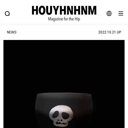
NEWS
FEATURE
BLOG
SNAP
Commune H
ヒップなファッション、カルチャー、ライフスタイルWEBマガジン
JA
NEWS
2022.10.21 UP
EN
#注目のタグ
#SHOPPING ADDICT
#憧れの逸品
#ESSENTIAL DESIGNS
#古着サミット
#NEW VINTAGE
#マイナーグッド図鑑
#路地裏てぃーん。
#MONTHLY JOURNAL
#GH 銘品の所以
#フイナムのYouTube
#Commune H
#FOCUS IT
#AH.H
#ととけん
#FASHION
#MUSIC
#MOVIE