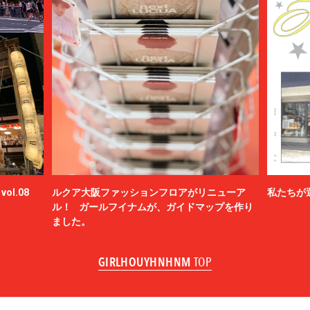
ol.08
ルクア大阪ファッションフロアがリニューア
私たちが
ル！ ガールフイナムが、ガイドマップを作り
ました。
GIRLHOUYHNHNM
TOP