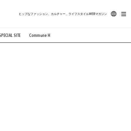
ヒップなファッション、カルチャー、ライフスタイルWEBマガジン
JA
SPECIAL SITE
Commune H
#路地裏てぃーん。
#MONTHLY JOURNAL
EN
OVIE
#LIFESTYLE
#SNEAKER
#OUTDOOR