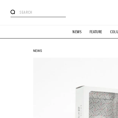
#注目のタグ
NEWS
FEATURE
COL
#SHOPPING ADDICT
#憧れの逸品
#ESSENTIAL DESIG
#GH 銘品の所以
#フイナムのYouTube
#Commune H
#SPORTS
#HANDSOME HANDBOOK
NEWS