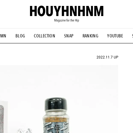
UMN
BLOG
COLLECTION
SNAP
RANKING
YOUTUBE
NS
#古着サミット
#NEW VINTAGE
#マイナーグッド図鑑
#FOCUS IT
#AH.H
#ととけん
#FASHION
#MUSIC
#M
2022.11.7 UP