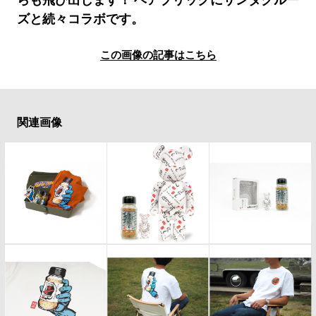
#LIFESTYLE
#SNEAKER
#OUTDOOR
ズと続々コラボです。
#SPORTS
#HANDSOME HANDBOOK
この画像の記事はこちら
関連画像