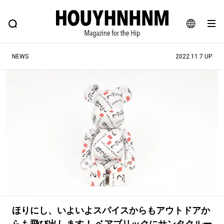
NEWS
FEATURE
BLOG
SNAP
Commune H
ヒップなファッション、カルチャー、ライフスタイルWEBマガジン
JA
NEWS
2022.11.7 UP
EN
#注目のタグ
#SHOPPING ADDICT
#憧れの逸品
#ESSENTIAL DESIGNS
#古着サミット
#NEW VINTAGE
#マイナーグッド図鑑
#路地裏てぃーん。
#MONTHLY JOURNAL
#GH 銘品の所以
#フイナムのYouTube
#Commune H
#FOCUS IT
#AH.H
#ととけん
#FASHION
#MUSIC
#MOVIE
ほりにし、いよいよスパイスからもアウトドアか
らも飛び出します！ ベアブリックにサンタクルー