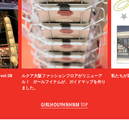
ol.08
ルクア大阪ファッションフロアがリニューア
私たちが
ル！ ガールフイナムが、ガイドマップを作り
ました。
GIRLHOUYHNHNM
TOP