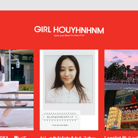
OKA。 履いて、
おしゃれななかまたちスナッ
Localist 的 