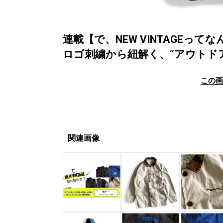
連載【で、NEW VINTAGEって
ロゴ刺繍から紐解く、“アウトド
この
関連画像