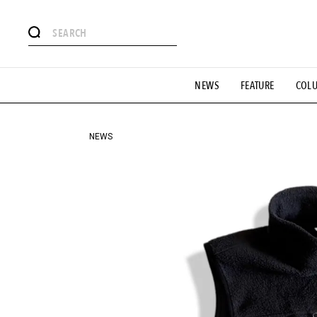
#注目のタグ
NEWS
FEATURE
COL
#SHOPPING ADDICT
#憧れの逸品
#ESSENTIAL DESIG
#GH 銘品の所以
#フイナムのYouTube
#Commune H
#SPORTS
#HANDSOME HANDBOOK
NEWS