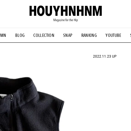
UMN
BLOG
COLLECTION
SNAP
RANKING
YOUTUBE
NS
#古着サミット
#NEW VINTAGE
#マイナーグッド図鑑
#FOCUS IT
#AH.H
#ととけん
#FASHION
#MUSIC
#M
2022.11.23 UP