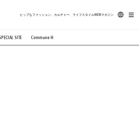
ヒップなファッション、カルチャー、ライフスタイルWEBマガジン
JA
SPECIAL SITE
Commune H
#路地裏てぃーん。
#MONTHLY JOURNAL
EN
OVIE
#LIFESTYLE
#SNEAKER
#OUTDOOR